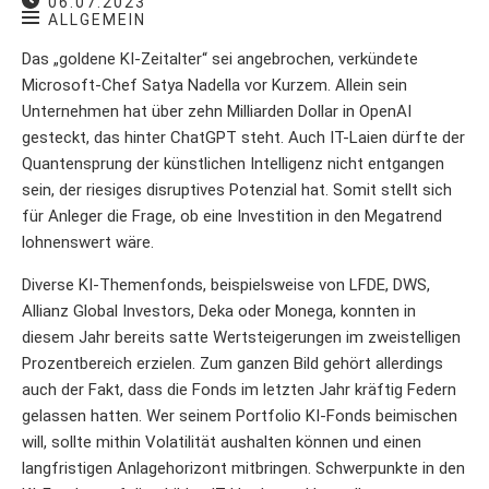
06.07.2023
ALLGEMEIN
Das „goldene KI-Zeitalter“ sei angebrochen, verkündete
Microsoft-Chef Satya Nadella vor Kurzem. Allein sein
Unternehmen hat über zehn Milliarden Dollar in OpenAI
gesteckt, das hinter ChatGPT steht. Auch IT-Laien dürfte der
Quantensprung der künstlichen Intelligenz nicht entgangen
sein, der riesiges disruptives Potenzial hat. Somit stellt sich
für Anleger die Frage, ob eine Investition in den Megatrend
lohnenswert wäre.
Diverse KI-Themenfonds, beispielsweise von LFDE, DWS,
Allianz Global Investors, Deka oder Monega, konnten in
diesem Jahr bereits satte Wertsteigerungen im zweistelligen
Prozentbereich erzielen. Zum ganzen Bild gehört allerdings
auch der Fakt, dass die Fonds im letzten Jahr kräftig Federn
gelassen hatten. Wer seinem Portfolio KI-Fonds beimischen
will, sollte mithin Volatilität aushalten können und einen
langfristigen Anlagehorizont mitbringen. Schwerpunkte in den