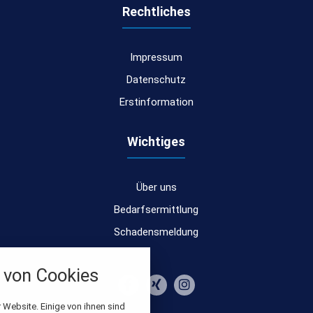
Rechtliches
Impressum
Datenschutz
Erstinformation
Wichtiges
Über uns
Bedarfsermittlung
Schadensmeldung
nstellungen
von Cookies
über alle verwendeten Cookies und
chkeit folgende Kategorien zu
r zu blockieren.
 Website. Einige von ihnen sind