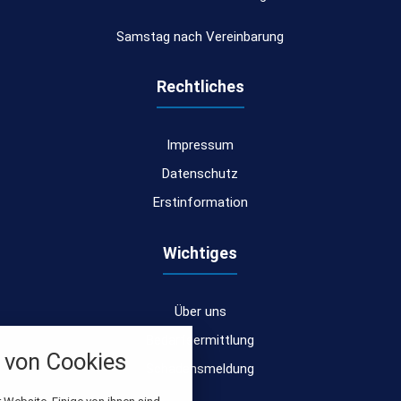
Samstag nach Vereinbarung
Rechtliches
Impressum
Datenschutz
Erstinformation
Wichtiges
Über uns
nstellungen
Bedarfsermittlung
von Cookies
über alle verwendeten Cookies und
Schadensmeldung
chkeit folgende Kategorien zu
r zu blockieren.