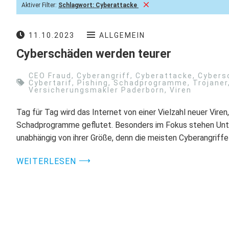
Aktiver Filter:
Schlagwort:
Cyberattacke
11.10.2023
ALLGEMEIN
Cyberschäden werden teurer
CEO Fraud
,
Cyberangriff
,
Cyberattacke
,
Cybers
Cybertarif
,
Pishing
,
Schadprogramme
,
Trojaner
Versicherungsmakler Paderborn
,
Viren
Tag für Tag wird das Internet von einer Vielzahl neuer Viren
Schadprogramme geflutet. Besonders im Fokus stehen Un
unabhängig von ihrer Größe, denn die meisten Cyberangriffe
⟶
WEITERLESEN