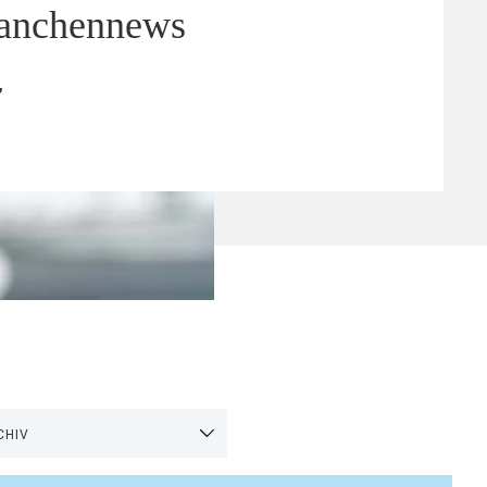
ranchennews
’
CHIV