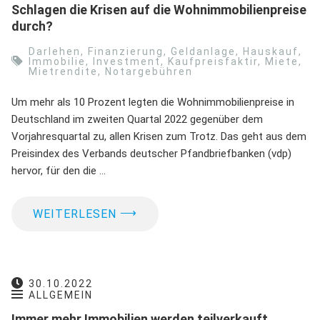
Schlagen die Krisen auf die Wohnimmobilienpreise
durch?
Darlehen
,
Finanzierung
,
Geldanlage
,
Hauskauf
,
Immobilie
,
Investment
,
Kaufpreisfaktir
,
Miete
,
Mietrendite
,
Notargebühren
Um mehr als 10 Prozent legten die Wohnimmobilienpreise in
Deutschland im zweiten Quartal 2022 gegenüber dem
Vorjahresquartal zu, allen Krisen zum Trotz. Das geht aus dem
Preisindex des Verbands deutscher Pfandbriefbanken (vdp)
hervor, für den die …
⟶
WEITERLESEN
30.10.2022
ALLGEMEIN
Immer mehr Immobilien werden teilverkauft