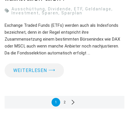
Ausschüttung
,
Dividende
,
ETF
,
Geldanlage
,
Investment
,
Sparen
,
Sparplan
Exchange Traded Funds (ETFs) werden auch als Indexfonds
bezeichnet, denn in der Regel entspricht ihre
Zusammensetzung einem bestimmten Börsenindex wie DAX
oder MSCI, auch wenn manche Anbieter noch nachjustieren.
Da die Fondsselektion automatisch erfolgt …
⟶
WEITERLESEN
Seitennummerierung
1
2
der
Beiträge