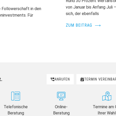
Rund 30 Prozent Wertanstie
von Januar bis Anfang Juli –
 Followerschaft in den
sich, der ebenfalls
eninvestments. Für
ZUM BEITRAG
⟶
t.
ANRUFEN
TERMIN
VEREINBA
Telefonische
Online-
Termine am 
Beratung
Beratung
Ihrer Wahl