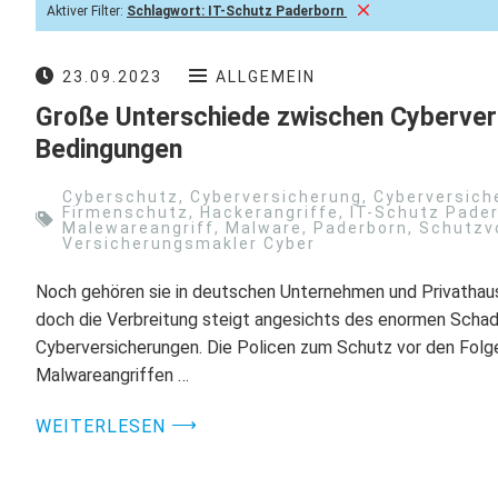
Aktiver Filter:
Schlagwort:
IT-Schutz Paderborn
23.09.2023
ALLGEMEIN
Große Unterschiede zwischen Cyberver
Bedingungen
Cyberschutz
,
Cyberversicherung
,
Cyberversich
Firmenschutz
,
Hackerangriffe
,
IT-Schutz Pade
Malewareangriff
,
Malware
,
Paderborn
,
Schutzv
Versicherungsmakler Cyber
Noch gehören sie in deutschen Unternehmen und Privathaus
doch die Verbreitung steigt angesichts des enormen Schad
Cyberversicherungen. Die Policen zum Schutz vor den Folg
Malwareangriffen …
⟶
WEITERLESEN