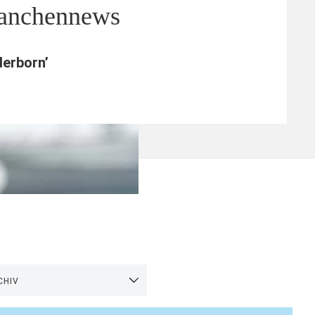
ranchennews
derborn
’
CHIV