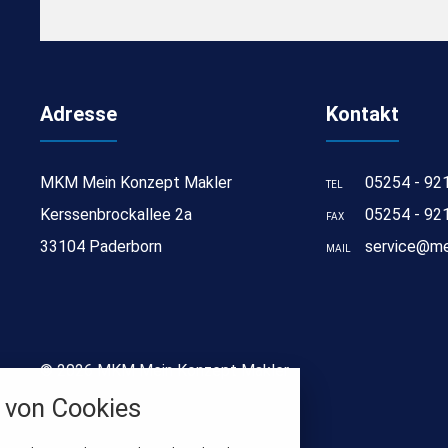
Adresse
Kontakt
MKM Mein Konzept Makler
05254 - 92
TEL
Kerssenbrockallee 2a
05254 - 92
FAX
33104 Paderborn
service@me
MAIL
stellungen
© 2026 MKM Mein Konzept Makler
rwendeten Cookies und Skripte. Sie haben die
von Cookies
u akzeptieren oder zu blockieren.