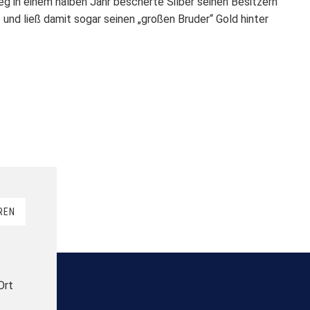
g in einem halben Jahr bescherte Silber seinen Besitzern
 und ließ damit sogar seinen „großen Bruder“ Gold hinter
REN
Ort