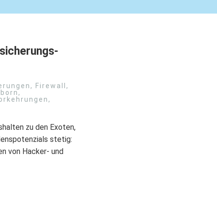
sicherungs-
erungen
,
Firewall
,
rborn
,
orkehrungen
,
halten zu den Exoten,
enspotenzials stetig:
en von Hacker- und